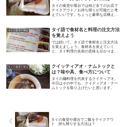
タイの食堂や屋台では殆ど全てのお店で
テイクアウト／お持ち帰りが可能だと考
えていいです。ちょっと豪華な店構えの
お店でも、言えば持ち帰り用に包んでく
れることも多いです。では、どんな風に
入れてくれるのでしょうか。注文の仕方
タイ語で食材名と料理の注文方法
タイの食堂や屋台
や注文にまつわるタイ語も...
を覚えよう
では続いて、タイ語で食材名と注文方法
を覚えましょう。食材名を覚えていく
と、タイ料理の名前の意味も分かります
し、肉類の変更などのアレンジも注文し
やすくなります。
クイッティアオ・ナムトックと
タイの食堂や屋台
は？味や具、食べ方について
タイの麺料理を代表するクイティアオ。
今日はその中でも、クイティアオ・ナー
ムトックを取り上げたいと思います。
タイの食堂や屋台でご飯をテイクアウ
ト 持ち帰りする方法は？